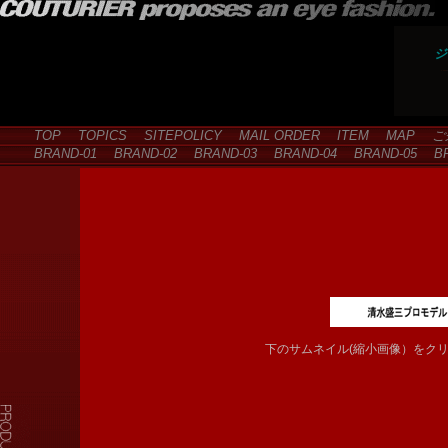
ジ
TOP
TOPICS
SITEPOLICY
MAIL ORDER
ITEM
MAP
ご
BRAND-01
BRAND-02
BRAND-03
BRAND-04
BRAND-05
BR
下のサムネイル(縮小画像）をク