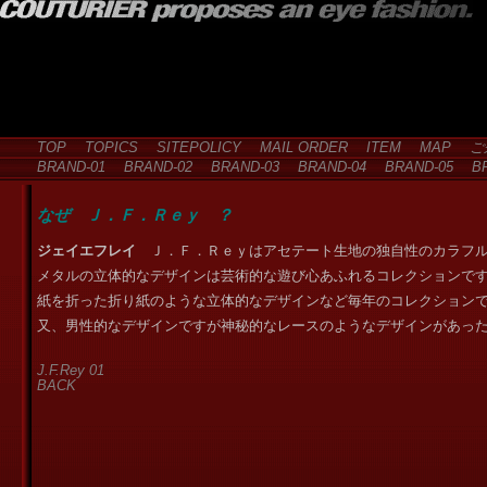
TOP
TOPICS
SITEPOLICY
MAIL ORDER
ITEM
MAP
ご
BRAND-01
BRAND-02
BRAND-03
BRAND-04
BRAND-05
BR
なぜ Ｊ．Ｆ．Ｒｅｙ ？
ジェイエフレイ
Ｊ．Ｆ．Ｒｅｙはアセテート生地の独自性のカラフ
メタルの立体的なデザインは芸術的な遊び心あふれるコレクションで
紙を折った折り紙のような立体的なデザインなど毎年のコレクション
又、男性的なデザインですが神秘的なレースのようなデザインがあっ
J.F.Rey 01
BACK